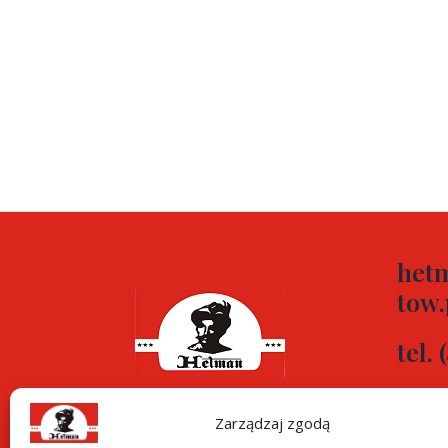
het
tow.
tel. 
tel. 
Zajazd turystyczny
Zarządzaj zgodą