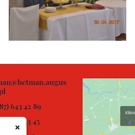
man@hetman.augus
pl
(87) 643 42 89
Klikn
(87) 644 53 45