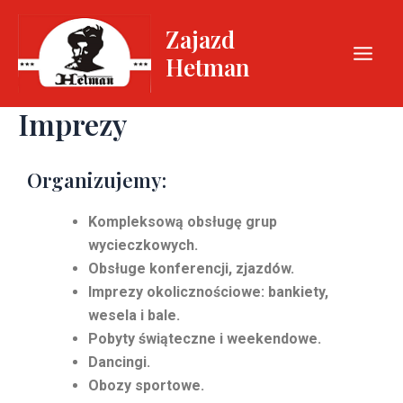
Skip
Main
Zajazd
to
Men
content
Hetman
Imprezy
Organizujemy:
Kompleksową obsługę grup
wycieczkowych.
Obsługe konferencji, zjazdów.
Imprezy okolicznościowe: bankiety,
wesela i bale.
Pobyty świąteczne i weekendowe.
Dancingi.
Obozy sportowe.